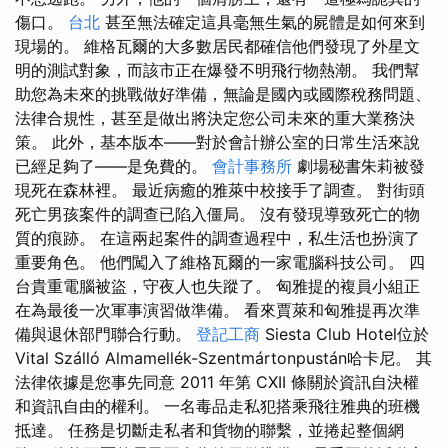
傷口。
台北
甚至無法確定這具毫無生氣的屍體是如何來到
現場的。 維格瓦爾的大多數居民都確信他們發現了外星文
明的測試對象，而該市正在爆發不明飛行物熱潮。 我們幫
助您為未來的挑戰做好準備，無論是國內或國際稅務問題、
法律合規性，甚至是做出將決定您公司未來的重大業務決
策。 此外，基本版本——對於會計辦公室的日常生活來說
已經足夠了——是免費的。
會計事務所
劇場秘書朱莉被發
現死在森林裡。 最近病癒的雅萊中校接手了調查。 對街頭
死亡男孩案件的調查已陷入僵局。 沒有發現導致死亡的物
質的痕跡。 在這兩起案件的調查過程中，私生活也扮演了
重要角色。 他們闖入了維格瓦爾的一家電腦科技公司。 四
台貴重電腦被盜，守夜人也失蹤了。 匈雅提的複員小組正
在為最後一次軍事演習做準備。 看來賈萊和匈雅提再次準
備與退休部門聯合行動。
登記工商
Siesta Club Hotel位於
Vital Szálló Almamellék-Szentmártonpustán哈卡尼。 其
法律依據是您事先同意 2011 年第 CXII 條關於資訊自決權
和資訊自由的權利。 一名毒品走私犯搭乘飛往雅典的班機
抵達。 任務是切斷走私者和貨物的聯繫，並捲起整個網