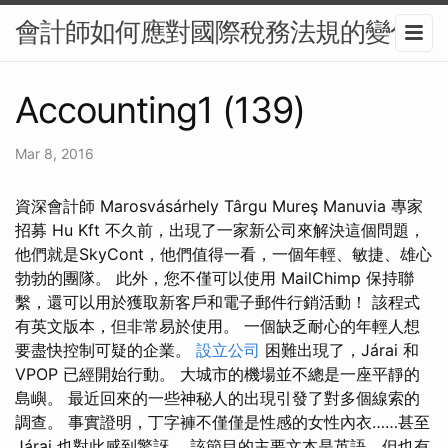
會計師如何應對國際稅務法規的變化
Accounting1 (139)
Mar 8, 2016
資深會計師 Marosvásárhely Târgu Mureş Manuvia 專家
招募 Hu Kft 不久前，出現了一家新公司來解決這個問題，
他們就是SkyCont，他們值得一看，一個年輕、敏捷、雄心
勃勃的團隊。 此外，您不僅可以使用 MailChimp 保持聯
繫，還可以用於獲取新客戶和電子郵件行銷活動！ 該程式
有英文版本，但非常易於使用。 一個缺乏耐心的年輕人想
要盡快控制可疑的企業。
設立公司
困難出現了，Járai 和
VPOP 已經開始行動。 大城市的機場並不總是一座平靜的
島嶼。 最近回來的一些神秘人的出現引發了對多個線索的
調查。 事實證明，丁字褲不僅僅是性感的女性內衣……甚至
Járai 也對此感到驚訝。 該節目的主要文本是英語，但也有