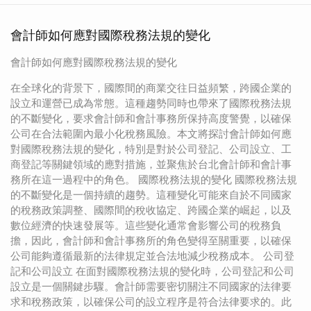
會計師如何應對國際稅務法規的變化
會計師如何應對國際稅務法規的變化
在全球化的背景下，國際間的商業交往日益頻繁，跨國企業的
設立和運營已成為常態。這種趨勢同時也帶來了國際稅務法規
的不斷變化，要求會計師和會計事務所保持高度警覺，以確保
公司在合法範圍內最小化稅務風險。本文將探討會計師如何應
對國際稅務法規的變化，特別是對於公司登記、公司設立、工
商登記等關鍵領域的應對措施，並聚焦於台北會計師和會計事
務所在這一過程中的角色。 國際稅務法規的變化 國際稅務法規
的不斷變化是一個持續的趨勢。這種變化可能來自於不同國家
的稅務政策調整、國際間的稅收協定、跨國企業的崛起，以及
數位經濟的快速發展等。這些變化通常會影響公司的稅務負
擔，因此，會計師和會計事務所的角色變得至關重要，以確保
公司能夠遵循最新的法律規定並合法地減少稅務成本。 公司登
記和公司設立 在面對國際稅務法規的變化時，公司登記和公司
設立是一個關鍵步驟。會計師需要密切關注不同國家的法律要
求和稅務政策，以確保公司的設立程序是符合法律要求的。此