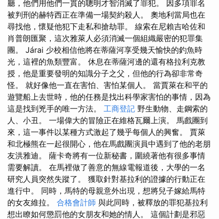
廳，他們用他們一貫的聰明才智消滅了罪犯。 因多項罪名
被判刑的赫特西正在準備一場契約殺人。 奧地利當局也在
尋找他，懷疑他犯下走私和搶劫罪。 線索在尼賴吉哈佐和
肖普朗匯聚，這​​次雅萊人必須消滅一個組織嚴密的犯罪集
團。 Járai 少校相信他將在蒂薩河享受幾天愉快的釣魚時
光，這裡的魚類豐富。 休息在蒂薩河邊的還有格拉利克教
授，他是重要發明的知識分子之父，但他的行為卻非常奇
怪。 就好像他一直在害怕、害怕某個人。 當賈萊在和平的
遊覽船上去世時，他的任務是找出科學家害怕的事情，因為
這是找到兇手的唯一方法。
工商登記
野生動物、走鋼索的
人、小丑。 一場偉大的冒險正在維格瓦爾上演。 馬戲團到
來，這一事件以某種方式激起了幾乎每個人的興奮。 賈萊
和北極熊在一起很開心，他在馬戲團演員中遇到了他的老朋
友洪雅迪。 薩卡奇將有一位新秘書，圍繞著他有很多事情
需要解讀。 在馬裡做了善意的無線電報道後，大學的一名
研究人員突然失蹤了。 獲取針對基拉利的證據的行動正在
進行中。 同時，馬特的母親意外出現，想將兒子嫁給馬特
的女友維拉。
合格會計師
與此同時，被釋放的罪犯基拉利
想出瞭如何懲罰他的女朋友和她的情人。 這個計劃是邪惡