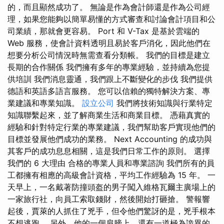
的，而且顯然成功了。 無論是作為會計師還是作為公司經
理，如果您能夠以簡單易懂的方式審查和討論會計項目和公
司業績，那就會更容易。 Port 和 V-Tax 是基於雲端的
Web 服務，使會計資料透明且易於客戶消化，因此他們在
想要分析公司情況時無需查看分類帳。 我們的目標是建立
長期的合作關係 我們擁有多年的專業經驗，並持續為您提
供培訓 我們消息靈通，我們跟上不斷變化的步伐 我們提供
德語和英語多語言服務。 您可以信賴的獨特解決方案、專
業建議和專業知識。
設立公司
我們將技術知識與行業特定
知識聯繫起來，並了解商業生活和商業目標。 憑藉真實的
經驗和針對特定行業的專業建議，我們幫助客戶實現他們的
目標並發展他們成功的業務。 Next Accounting 的成功與
其客戶的成功息息相關，這是我們日常工作的原則。 選擇
我們的 6 大理由 合格的專業人員和專業諮詢 我們所有的員
工都擁有相應的高級會計資格，平均工作經驗為 15 年。 一
天早上，一名戴著防撞頭盔的男子闖入維格瓦爾主廣場上的
一家旅行社，向員工索取錢財，然後開始打砸搶。 警報響
起後，賈萊的人抓住了兇手，但令他們驚訝的是，兇手根本
不想逃跑。 另外，他的一個肩膀上，還有一道極為詭異的