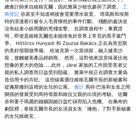
總會計師來自維格瓦爾，因此雅萊少校也參與了調查。
工
商登記
你甚至不知道稍後會需要潛水裝置。 塔瑪斯和埃斯
特的浪漫夜行被令人毛骨悚然的事件打斷。 殘酷的處決並
沒有結束小鎮周圍的兇殘攻擊。 在調查過程中，事實證
明，即使是維格瓦爾也未能倖免於世界上常見的黑手黨鬥
爭。 Hőtörzs Hunyadi 和 Zsuzsa Bakács 正在為突尼斯
的美好假期做準備。 哈迪克第一次當偵探，融入健美沙
龍，接觸健美產品經銷商。 然而，這對他來說意味著比他
想像的更大的危險……此外，Járai 家族的工作因受害者父
親的私人調查而日益受到阻礙。 雅萊中校正在調查大量偽
造信用卡的共犯。 這些線索通往維格瓦爾市長的新秘書和
從佩斯搬到這裡的女兒的公寓。
會計
馬特·巴洛和女友之間
關係的發展受到馬特母親和維拉父親的出現的考驗。 佐爾
奈和妻子瑪麗的婚姻因她日益忙碌而陷入危機。 在佩奇的
劇院裡，韋格瓦爾市長的女演員女友「擁抱」了對手新秘書
的女兒維維安。