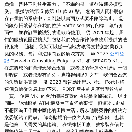
負擔，暫時不利於生產力，但不幸的是，這些時期必須忍
受。 根據該法第 5 條第 (1) 款 a) 點。 您的個人資料將儲
存在我們的系統中，直到您以書面形式要求刪除為止。 您
的銀行帳號儲存在我們位於 Raiffeisen 銀行的線上銀行介
面中，並在訂單被識別或退款時使用。 從 2021 年起，我
們的服務範圍已擴大到包括我們的合作律師事務所提供的法
律服務。 這樣，您就可以從一個地方獲得支持您的業務所
需的稅務、會計和法律問題的解決方案。 © 2023
公司登
記
Taxwello Consulting Bulgaria Kft. 和 SERADO Kft.。
在您將您的商業理念變為現實，或者您的營運公司達到一個
里程碑，或者您現有的公司應該得到提升之前，我們會為您
的決策提供支援。 © 2023 報告應用程式 Kft。 Port並將
這個負擔從你肩上卸下來。 PORT 產生的月度管理報告的
一頁。 使用 VIKI 的會計師最喜歡的功能是收據確認。 與此
同時，該地區的 ATM 機發生了奇怪的事情，但這次 Járai
不想因為工作而中斷他的田園生活，所以他將案件的解決方
案委託給了同事。 佩奇賭場的一位客人輸了很多錢，也就
是他第二天需要的其他錢。 在纖維板工廠，薪水裝在信封
裡等待第二天支付，但會計、保全和錢在晚上就消失了。