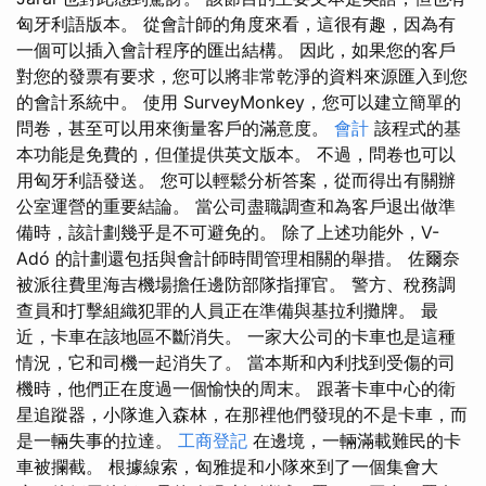
匈牙利語版本。 從會計師的角度來看，這很有趣，因為有
一個可以插入會計程序的匯出結構。 因此，如果您的客戶
對您的發票有要求，您可以將非常乾淨的資料來源匯入到您
的會計系統中。 使用 SurveyMonkey，您可以建立簡單的
問卷，甚至可以用來衡量客戶的滿意度。
會計
該程式的基
本功能是免費的，但僅提供英文版本。 不過，問卷也可以
用匈牙利語發送。 您可以輕鬆分析答案，從而得出有關辦
公室運營的重要結論。 當公司盡職調查和為客戶退出做準
備時，該計劃幾乎是不可避免的。 除了上述功能外，V-
Adó 的計劃還包括與會計師時間管理相關的舉措。 佐爾奈
被派往費里海吉機場擔任邊防部隊指揮官。 警方、稅務調
查員和打擊組織犯罪的人員正在準備與基拉利攤牌。 最
近，卡車在該地區不斷消失。 一家大公司的卡車也是這種
情況，它和司機一起消失了。 當本斯和內利找到受傷的司
機時，他們正在度過一個愉快的周末。 跟著卡車中心的衛
星追蹤器，小隊進入森林，在那裡他們發現的不是卡車，而
是一輛失事的拉達。
工商登記
在邊境，一輛滿載難民的卡
車被攔截。 根據線索，匈雅提和小隊來到了一個集會大