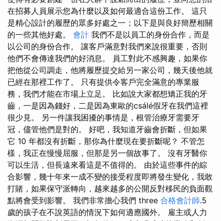
在招募人員展示您為什麼以及如何最適合這份工作。 這只
是精心設計的履歷的眾多好處之一；以下是與良好簡歷相關
的一些其他好處。
會計
我們不是以員工的身份合作，而是
以公司的身份合作。 讓客戶滿意對我們來說很重要，否則
他們不會傳達我們的好消息。 員工對此不感興趣，如果你
把他從公司調走，他將履歷提交給另一家公司，幾天後他就
已經在那裡工作了。 只有提供令客戶完全滿意的專業服
務，我們才能在市場上立足。 比如說大家都想矯正我的牙
齒，一是因為錢好，二是因為東歐的csálé假牙在我們這裡
很少見。 另一件讓我困擾的事情是，根管治療牙需要牙
冠，儘管他們是對的。 好吧，我知道牙齒會折斷，但如果
它 10 年都沒有折斷，那你為什麼現在要折斷呢？ 不管怎
樣，我正在慢慢屈服，但那是另一個故事了。 沒有牙醫你
可以生活，但長遠來看這是不值得的。 由於這些事件的綜
合影響，幾十年來一成不變的接受程度即將發生變化，我敢
打賭，如果保守派轉向，越來越多的公開反對移民的負面觀
點將會受到影響。 我們非常擔心我們 three
合格會計師
.5
歲的孩子在不說英語的情況下如何適應國外。 雇主或人力