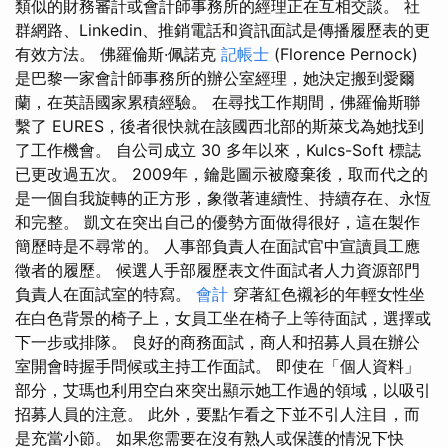
類似的財務審計或會計師事務所的經理正在互相交談。 社
群網路、Linkedin、推銷電話和資訊面試是傳播履歷表的更
有效方法。 佛羅倫斯·佩諾克
記帳士
(Florence Pernock)
是巴黎一家會計師事務所的辦公室經理，她決定搬到愛爾
蘭，在英語國家累積經驗。 在尋找工作期間，佛羅倫斯聯
繫了 EURES，後者很快就在該國西北部的斯萊戈為她找到
了工作機會。 自公司成立 30 多年以來，Kulcs-Soft 標誌
已更改過五次。 2009年，鑰匙圖示被廢棄後，取而代之的
是一個自我旋轉的正方形，象徵著連續性、持續存在、永恆
和完整。 凱文在突出自己的優勢方面做得很好，這在製作
簡歷時是不尋常的。 人事部負責人在面試官中宣讀員工應
徵者的履歷。 候選人手部履歷表文件面試者人力資源部門
負責人在面試室的特寫。
會計
穿著紅色襯衫的年輕女性坐
在白色背景的椅子上，女員工坐在椅子上等待面試，選擇或
下一步或排隊。 良好的商務面試，商人和招募人員在辦公
室開會時握手問候或主持工作面試。 即使在「個人資料」
部分，艾瑪也利用空白來突出顯示她工作過的領域，以吸引
招募人員的注意。 此外，要點乍看之下並不引人注目，而
是充當小節。 如果您需要在沒有熟人或保護的情況下快