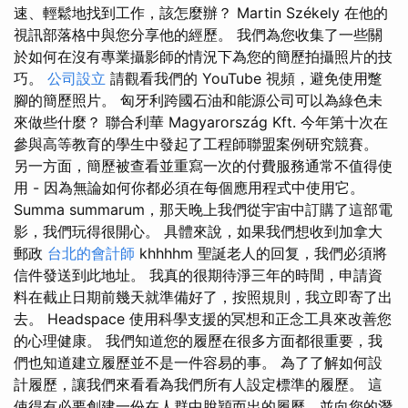
速、輕鬆地找到工作，該怎麼辦？ Martin Székely 在他的
視訊部落格中與您分享他的經歷。 我們為您收集了一些關
於如何在沒有專業攝影師的情況下為您的簡歷拍攝照片的技
巧。
公司設立
請觀看我們的 YouTube 視頻，避免使用蹩
腳的簡歷照片。 匈牙利跨國石油和能源公司可以為綠色未
來做些什麼？ 聯合利華 Magyarország Kft. 今年第十次在
參與高等教育的學生中發起了工程師聯盟案例研究競賽。
另一方面，簡歷被查看並重寫一次的付費服務通常不值得使
用 - 因為無論如何你都必須在每個應用程式中使用它。
Summa summarum，那天晚上我們從宇宙中訂購了這部電
影，我們玩得很開心。 具體來說，如果我們想收到加拿大
郵政
台北的會計師
khhhhm 聖誕老人的回复，我們必須將
信件發送到此地址。 我真的很期待淨三年的時間，申請資
料在截止日期前幾天就準備好了，按照規則，我立即寄了出
去。 Headspace 使用科學支援的冥想和正念工具來改善您
的心理健康。 我們知道您的履歷在很多方面都很重要，我
們也知道建立履歷並不是一件容易的事。 為了了解如何設
計履歷，讓我們來看看為我們所有人設定標準的履歷。 這
使得有必要創建一份在人群中脫穎而出的履歷，並向您的潛