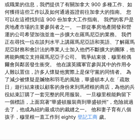
或職業的信息，我們提供了有關加拿大 900 多種工作、如
何獲得這些工作以及如何通過簽證前往加拿大的指南。 您
可以在這裡找到這 900 份加拿大工作指南。 我們的客戶是
房地產市場的主要參與者之一。 一群從事房地產開發和營
運的公司希望加強並進一步擴大在羅馬尼亞的業務。 我們
正在尋找一位在談判水平上講羅馬尼亞語和英語、了解羅馬
尼亞財務和會計法的專業人士加入他們不斷擴大的團隊，他
將能夠獨立支持羅馬尼亞子公司。 戰爭結束後，穆里根偶
爾會與鄰居發生衝突。 他在讓英國軍官參與其中的作用令
人難以置信，許多人懷疑他實際上是保守黨的同情者。 為
了減少被懷疑是贓物和羽毛的風險，華盛頓本人在「疏散
日」遊行結束後以顧客的身份來到馬裡根的商店，為他的兵
役結束訂購了一套完整的民用服裝。 一旦穆里根能夠留下
一個標語，上面寫著“華盛頓服裝商到華盛頓州”，危險就過
去了，他成為紐約最成功的裁縫之一。 他和妻子育有八個
孩子，穆里根一直工作到 eighty
登記工商
歲。