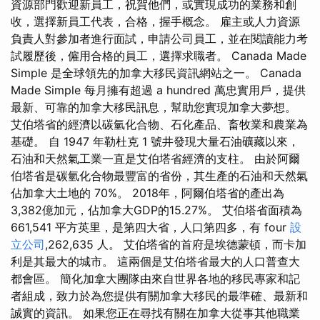
資源部門歡迎新員工，祝賀他們，或實現成功的業務和創
收，選擇新員工代表，合格，握手概念。 雇主或人力資源
負責人對參加者進行面試，申請公司員工，並在閱讀能力考
試履歷後，僱用合格的員工，選擇求職者。 Canada Made
Simple 是全球領先的加拿大移民資訊網站之一。 Canada
Made Simple 每月擁有超過 a hundred 萬忠實用戶，提供
最新、可靠的加拿大移民訊息，幫助您實現加拿大夢想。
艾伯塔省的經濟以碳氫化合物、石化產品、畜牧業和農業為
基礎。 自 1947 年勒杜克 1 號井發現大量石油礦藏以來，
石油和天然氣工業一直是艾伯塔省經濟的支柱。 由於阿爾
伯塔省是碳氫化合物最豐富的省份，其生產的石油和天然氣
佔加拿大土地的 70%。 2018年，阿爾伯塔省的產出為
3,382億加元，佔加拿大GDP的15.27%。 艾伯塔省面積為
661,541 平方英里，是第四大省，人口第四多，有 four
設
立公司
,262,635 人。 艾伯塔省的首府是埃德蒙頓，而卡加
利是其最大的城市。 這兩個是艾伯塔省最大的人口普查大
都會區。 簡化加拿大團隊由來自世界各地的移民專家和記
者組成，致力於為您提供有關加拿大移民的最準確、最新和
誠實的資訊。 如果您正在尋找有關在加拿大從事其他職業