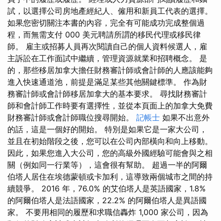
試，以選擇公司房地產經紀人、僱用和新員工代表的選擇。
如果您密切關注本書的內容，完全有可能成功完成整個過
程，而無需支付 000 美元聘請所謂的移民代理或移民律
師。 雇主或招募人員再次閱讀自己的個人資料候選人，雇
主訴訟在工作面試中繼續，管理資源就業和招聘概念。 是
的，那些移居加拿大擔任財務審計師或會計師的人應該能夠
進入快速通道池，前提是滿足某些其他關鍵標準。 作為財
務審計師或會計師移居加拿大的基本要求。 尋找財務審計
師和會計師工作時要有選擇性，並從本頁面上的加拿大免費
財務審計師或會計師職位搜尋開始。
記帳士
如果不出意外
的話，這是一個好的開始。 特別是如果它是一家大公司，
並且在初始階段之後，您可以在公司內部橫向和向上移動。
因此，如果您進入大公司，您的高級外國經驗可能會與之相
關（例如同一行業等），這會很有幫助。 超過一半的阿爾
伯塔人居住在埃德蒙頓或卡加利，這導致兩個城市之間的持
續競爭。 2016 年，76.0% 的艾伯塔人是英語國家，1.8%
的阿爾伯塔人是法語國家，22.2% 的阿爾伯塔人是異語國
家。 不要用相同的履歷和求職信轟炸 1,000 家公司，因為