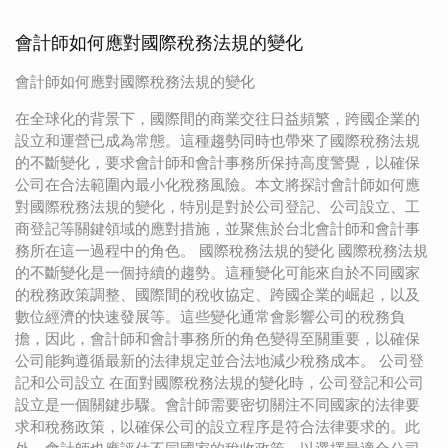
會計師如何應對國際稅務法規的變化
會計師如何應對國際稅務法規的變化
在全球化的背景下，國際間的商業交往日益頻繁，跨國企業的
設立和運營已成為常態。這種趨勢同時也帶來了國際稅務法規
的不斷變化，要求會計師和會計事務所保持高度警覺，以確保
公司在合法範圍內最小化稅務風險。本文將探討會計師如何應
對國際稅務法規的變化，特別是對於公司登記、公司設立、工
商登記等關鍵領域的應對措施，並聚焦於台北會計師和會計事
務所在這一過程中的角色。 國際稅務法規的變化 國際稅務法規
的不斷變化是一個持續的趨勢。這種變化可能來自於不同國家
的稅務政策調整、國際間的稅收協定、跨國企業的崛起，以及
數位經濟的快速發展等。這些變化通常會影響公司的稅務負
擔，因此，會計師和會計事務所的角色變得至關重要，以確保
公司能夠遵循最新的法律規定並合法地減少稅務成本。 公司登
記和公司設立 在面對國際稅務法規的變化時，公司登記和公司
設立是一個關鍵步驟。會計師需要密切關注不同國家的法律要
求和稅務政策，以確保公司的設立程序是符合法律要求的。此