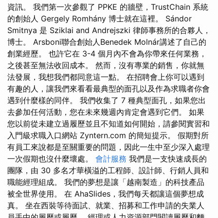
資訊。 我們第一次參觀了 PPKE 的牆壁，TrustChain 系統
的創始人 Gergely Romhány 博士就在這裡。 Sándor
Smitnya 是 Sziklai and Andrejszki 律師事務所的合夥人，
博士。 Arsboni聯合創始人Benedek Molnár講述了自己的
創業經歷。 也許它在 3-4 個月內不會為你帶來任何業務，
之後甚至無法收回成本。 然而，沒有專業的銷售，你就無
法發展，我想我們都同意這一點。 在招聘會上你可以遇到
有趣的人，讓我們來看看最典型的面孔以及作為求職者你會
遇到什麼樣的同伴。 我們收集了 7 種典型面孔，如果您出
去參加任何活動，您在未來幾週內肯定會遇到它們。 如果
您以前從未建立過履歷並且不知道如何開始，請參閱實習和
入門級求職入口網站 Zyntern.com 的簡短提示。 假期對所
有員工來說都是至關重要的問題，因此一生中至少深入處理
一次假期也沒什麼壞處。
會計服務
我們是一支快速成長的
團隊，由 30 多名才華橫溢的工程師、設計師、行銷人員和
職能經理組成。 我們的夢想是讓「越南製造」的科技產品
被全世界使用。 在 AhaSlides，我們每天都讓這個夢想成
真。 坐在西裝等待面試、就業、招募和工作申請的失業人
員手中的履歷或履歷。 經理或人力資源部門閱讀履歷和麵