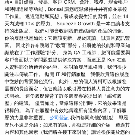
藉可自訂優惠、發票、客戶 CRM、會計、稅務、現金帳戶
和時間追蹤等功能，Bonsai 讓您輕鬆保持井井有條並掌控
工作量。 透過運動和冥想，養成改變生活的習慣，並在 14
天內減輕 10% 的壓力。 Squeeze Growth 是一本由讀者支
持的出版品。 我們可能會收到我們連結到的產品的佣金。
你的履歷也是如此；它應該更新、易於閱讀、誠實且資訊豐
富。 因此雅各布跳過了“教育”部分，並將他的技能和專業知
識放在了“工作經驗”部分。 身為 QA 工程師，您可能需要與
客戶會面以了解問題並提供解決方案，而這正是 Ken 在個
人資料部分所傳達的內容。 在討論履歷風格時，我們很少
關注非傳統工作。 拋開 IT 和行銷履歷，我很欣賞這份履歷
中微妙的背景顏色流行。 此外，您的個人資料可以根據您
需要的長度而定，但它應該以吸引潛在招募人員注意力的方
式開始。 這份履歷違背了許多履歷專家提出的「縮短履
歷」的建議。 儘管如此，當像這樣分開時，它的效果還是
很棒的。 為了在履歷中有效地傳達所有這些內容，了解履
歷的力量非常重要。
公司登記
我們都同意他的觀點，即履
歷只不過是介紹；如果有的話，那就是詳細的介紹，透過其
內容和其他因素（我們將在接下來討論）講述很多關於您的