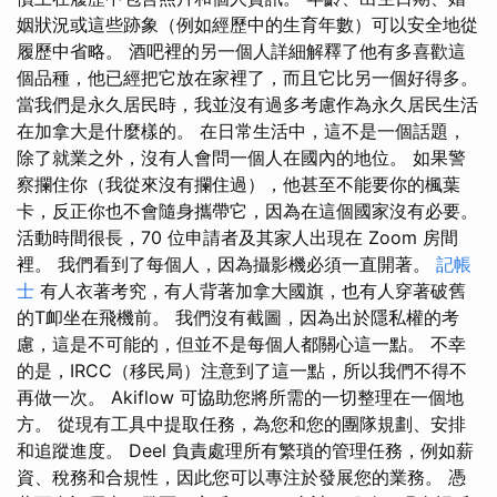
姻狀況或這些跡象（例如經歷中的生育年數）可以安全地從
履歷中省略。 酒吧裡的另一個人詳細解釋了他有多喜歡這
個品種，他已經把它放在家裡了，而且它比另一個好得多。
當我們是永久居民時，我並沒有過多考慮作為永久居民生活
在加拿大是什麼樣的。 在日常生活中，這不是一個話題，
除了就業之外，沒有人會問一個人在國內的地位。 如果警
察攔住你（我從來沒有攔住過），他甚至不能要你的楓葉
卡，反正你也不會隨身攜帶它，因為在這個國家沒有必要。
活動時間很長，70 位申請者及其家人出現在 Zoom 房間
裡。 我們看到了每個人，因為攝影機必須一直開著。
記帳
士
有人衣著考究，有人背著加拿大國旗，也有人穿著破舊
的T卹坐在飛機前。 我們沒有截圖，因為出於隱私權的考
慮，這是不可能的，但並不是每個人都關心這一點。 不幸
的是，IRCC（移民局）注意到了這一點，所以我們不得不
再做一次。 Akiflow 可協助您將所需的一切整理在一個地
方。 從現有工具中提取任務，為您和您的團隊規劃、安排
和追蹤進度。 Deel 負責處理所有繁瑣的管理任務，例如薪
資、稅務和合規性，因此您可以專注於發展您的業務。 憑